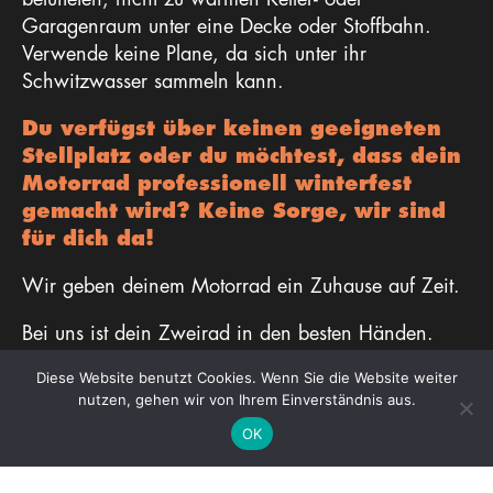
Garagenraum unter eine Decke oder Stoffbahn.
Verwende keine Plane, da sich unter ihr
Schwitzwasser sammeln kann.
Du verfügst über keinen geeigneten
Stellplatz oder du möchtest, dass dein
Motorrad professionell winterfest
gemacht wird? Keine Sorge, wir sind
für dich da!
Wir geben deinem Motorrad ein Zuhause auf Zeit.
Bei uns ist dein Zweirad in den besten Händen.
Verlasse dich darauf, dass wir alles tun, damit du
Diese Website benutzt Cookies. Wenn Sie die Website weiter
im Frühjahr ein gut gepflegtes Motorrad vorfindest
nutzen, gehen wir von Ihrem Einverständnis aus.
und es zur ersten Ausfahrt losgehen kann!
OK
Kontaktiere uns noch heute, lass dich beraten und
vereinbare direkt einen Termin!